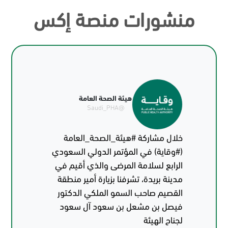
منشورات منصة إكس
عامة
هيئة الصحة العامة
@Saudi_PHA
_العامة
مع العلاج، يمكنك عيش حياة طبيعية إن
لي السعودي
كنت مصاباً بفيروس نقص المناعة
ذي أقيم في
المكتسبة (الإيدز) #اليوم_العالمي_للإيدز
أمير منطقة
#هيئة_الصحة_العامة (#وقاية)
ي الدكتور
آل سعود